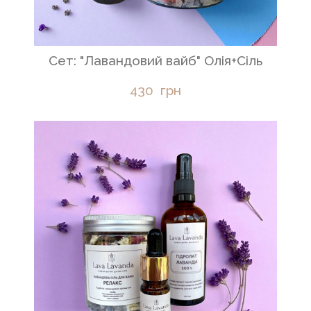
Сет: "Лавандовий вайб" Олія+Сіль
430  грн