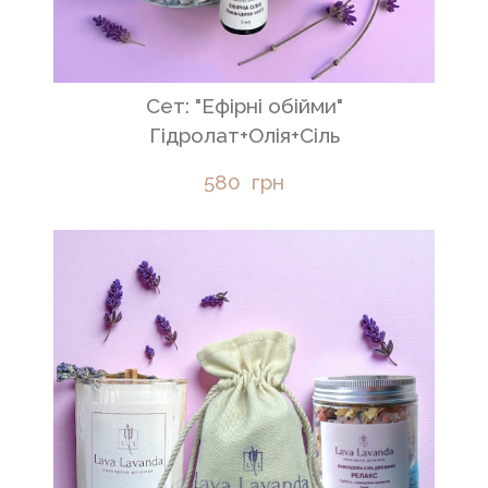
Сет: "Ефірні обійми"
Гідролат+Олія+Сіль
580  грн