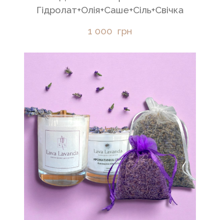
Гідролат+Олія+Саше+Сіль+Свічка
1 000  грн