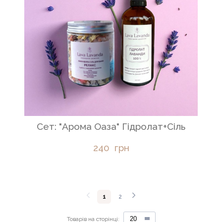
Сет: "Арома Оаза" Гідролат+Сіль
240  грн
1
2
Товарів на сторінці: