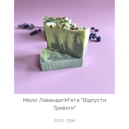
Мило Лаванда+М'ята "Відпусти
Тривоги"
200  грн