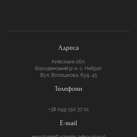
Адреса
Київскька обл.
Бородянський р-н, с. Небрат
Вул. Волошкова, буд. 45
Телефони
+38 099 150 37 01
E-mail
moc.liamg%40pohs.adnavalaval