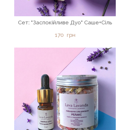
Сет: "Заспокійливе Дуо" Cаше+Сіль
170  грн