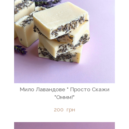
Мило Лавандове " Просто Скажи
"Оммм!"
200  грн