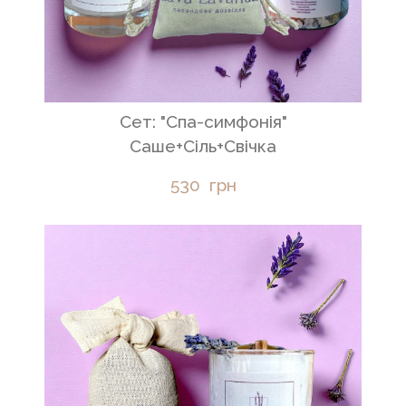
Сет: "Спа-симфонія"
Саше+Сіль+Свічка
530  грн