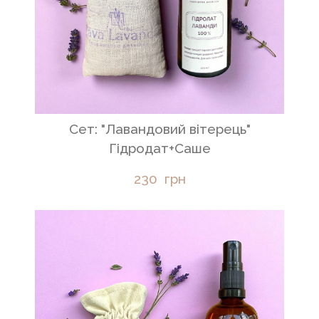
Сет: "Лавандовий вітерець"
Гідродат+Саше
230  грн