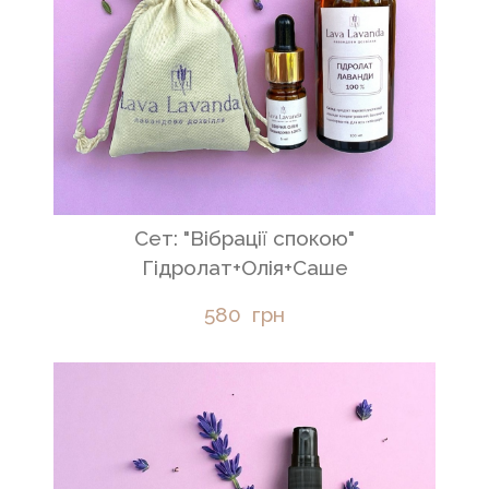
Сет: "Вібрації спокою"
Гідролат+Олія+Саше
580  грн