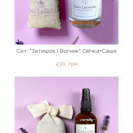
Сет: "Затишок і Вогник" Свічка+Саше
430  грн